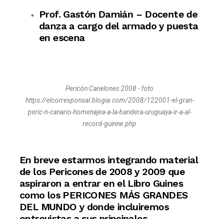
Prof. Gastón Damián – Docente de
danza a cargo del armado y puesta
en escena
Pericón Canelones 2008 - foto
https://elcorresponsal.blogia.com/2008/122001-el-gran-
peric-n-canario-homenajea-a-la-bandera-uruguaya-ir-a-al-
record-guinne.php
En breve estarmos integrando material
de los Pericones de 2008 y 2009 que
aspiraron a entrar en el Libro Guines
como los PERICONES MÁS GRANDES
DEL MUNDO y donde incluiremos
entrevistas a sus principales